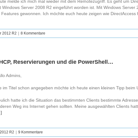
ute melde ich mich mal wieder mit dem Remotezugriff. Es geht um Direc
t Windows Server 2008 R2 eingeführt worden ist. Mit Windows Server 2
 Features gewonnen. Ich möchte euch heute zeigen wie DirectAccess hin
r 2012 R2
|
8 Kommentare
HCP, Reservierungen und die PowerShell…
llo Admins,
e im Titel schon angegeben möchte ich heute einen kleinen Tipp bei
ulich hatte ich die Situation das bestimmten Clients bestimmte Adres
deren Weg ins Internet gehen sollten. Meine ausgewählten Clients hatt
]
 2012 R2
|
9 Kommentare