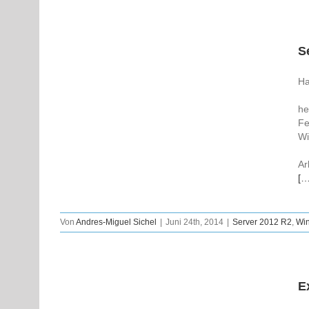
S
Ha
he
Fe
Wi
Ar
[…
Von
Andres-Miguel Sichel
|
Juni 24th, 2014
|
Server 2012 R2
,
Wi
E