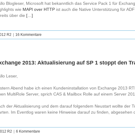
llo Blogleser, Microsoft hat bekanntlich das Service Pack 1 für Excha
ghlights wie
MAPI over HTTP
ist auch die Native Unterstützung für A
reits über die
[…]
2012 R2
|
16 Kommentare
xchange 2013: Aktualisierung auf SP 1 stoppt den T
llo Leser,
stern Abend habe ich einen Kundeninstallation von Exchange 2013 RTM
nen MultiRole Server, sprich CAS & Mailbox Rolle auf einem Server 20
ch der Aktualisierung und dem darauf folgendem Neustart wollte der 
arten. Im Eventlog waren keine Hinweise darauf zu finden, abgesehen
2012 R2
|
6 Kommentare