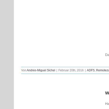
Da
Von
Andres-Miguel Sichel
|
Februar 20th, 2016
|
ADFS
,
Remotezug
W
Ha