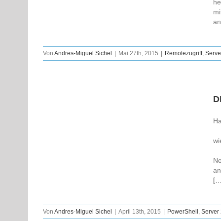
he
mi
an
Von
Andres-Miguel Sichel
|
Mai 27th, 2015
|
Remotezugriff
,
Serve
D
Ha
wi
Ne
an
[…
Von
Andres-Miguel Sichel
|
April 13th, 2015
|
PowerShell
,
Server