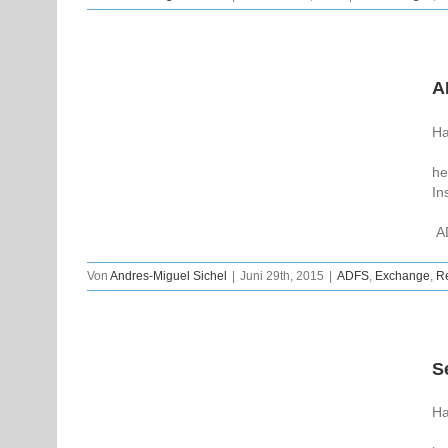
A
Ha
he
In
AD
Von
Andres-Miguel Sichel
|
Juni 29th, 2015
|
ADFS
,
Exchange
,
Re
S
Ha