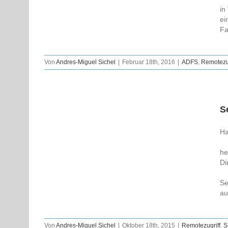
in
ei
Fa
Von
Andres-Miguel Sichel
|
Februar 18th, 2016
|
ADFS
,
Remotezug
S
Ha
he
Di
Se
au
Von
Andres-Miguel Sichel
|
Oktober 18th, 2015
|
Remotezugriff
,
S