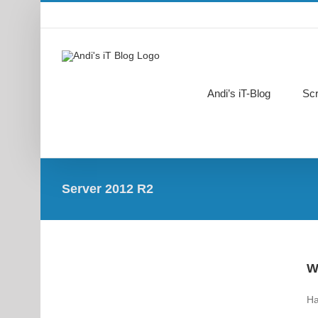
Zum
Inhalt
springen
Andi’s iT-Blog
Scr
Server 2012 R2
W
Ha