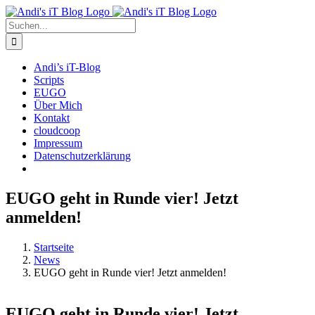
Zum
Rss
Facebook
X
YouTube
Skype
Inhalt
Suche
springen
nach:
Andi’s iT-Blog
Scripts
EUGO
Über Mich
Kontakt
cloudcoop
Impressum
Datenschutzerklärung
EUGO geht in Runde vier! Jetzt
anmelden!
Startseite
News
EUGO geht in Runde vier! Jetzt anmelden!
EUGO geht in Runde vier! Jetzt