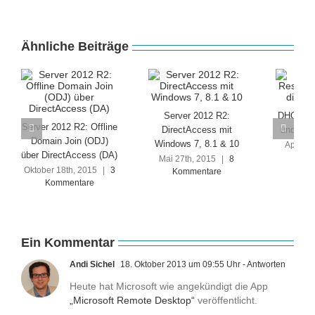
Ähnliche Beiträge
Server 2012 R2:
DHCP, Re
Server 2012 R2: Offline
DirectAccess mit
und die
Domain Join (ODJ)
Windows 7, 8.1 & 10
April 13
über DirectAccess (DA)
Kom
Mai 27th, 2015
|
8
Oktober 18th, 2015
|
3
Kommentare
Kommentare
Ein Kommentar
Andi Sichel
18. Oktober 2013 um 09:55 Uhr
- Antworten
Heute hat Microsoft wie angekündigt die App
„Microsoft Remote Desktop“
veröffentlicht.