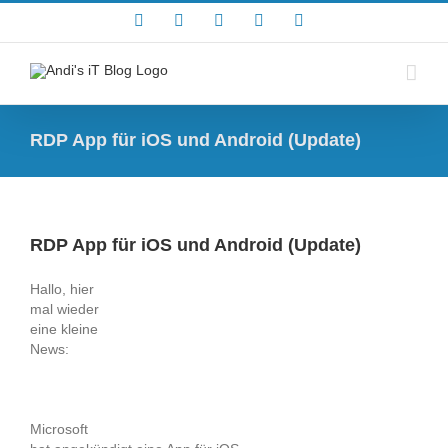
Zum
Rss
Facebook
X
YouTube
Skype
Inhalt
springen
RDP App für iOS und Android (Update)
RDP App für iOS und Android (Update)
Hallo, hier
mal wieder
eine kleine
News:
Microsoft