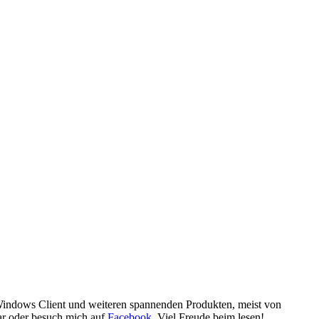
 Windows Client und weiteren spannenden Produkten, meist von
ar oder besuch mich auf
Facebook
. Viel Freude beim lesen!