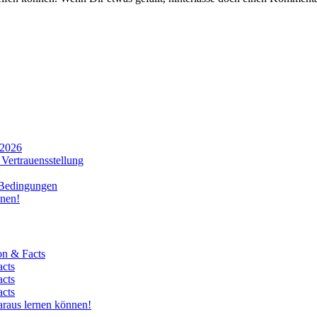
 2026
Vertrauensstellung
 Bedingungen
nnen!
on & Facts
acts
acts
acts
araus lernen können!