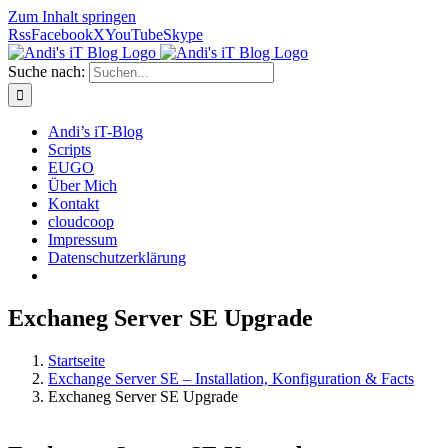
Zum Inhalt springen
Rss
Facebook
X
YouTube
Skype
Suche nach:
Andi’s iT-Blog
Scripts
EUGO
Über Mich
Kontakt
cloudcoop
Impressum
Datenschutzerklärung
Exchaneg Server SE Upgrade
Startseite
Exchange Server SE – Installation, Konfiguration & Facts
Exchaneg Server SE Upgrade