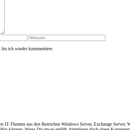
 bis ich wieder kommentiere.
hieden IT-Themen aus den Bereichen Windows Server, Exchange Server,
helfen können. Wenn Dir etwas gefällt, hinterlasse doch einen Komment