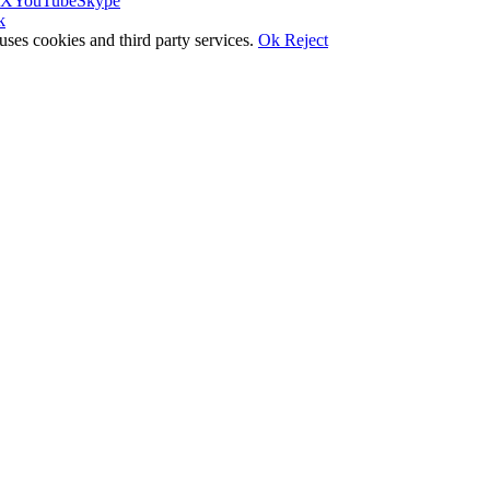
X
YouTube
Skype
k
uses cookies and third party services.
Ok
Reject