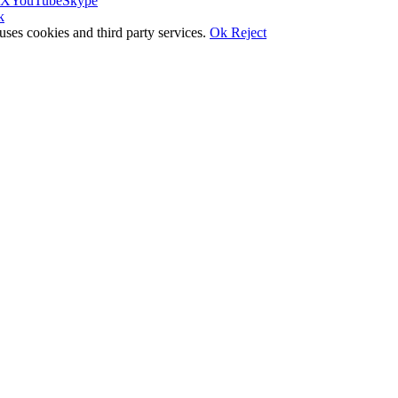
X
YouTube
Skype
k
uses cookies and third party services.
Ok
Reject