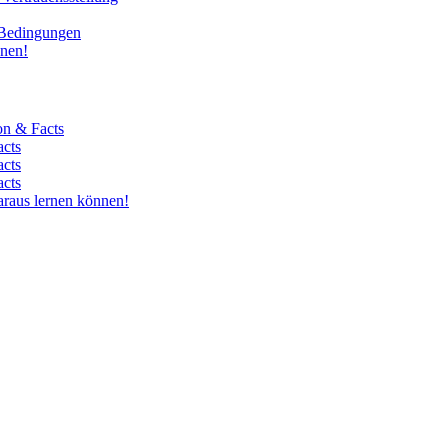
 Bedingungen
nnen!
on & Facts
acts
acts
acts
araus lernen können!