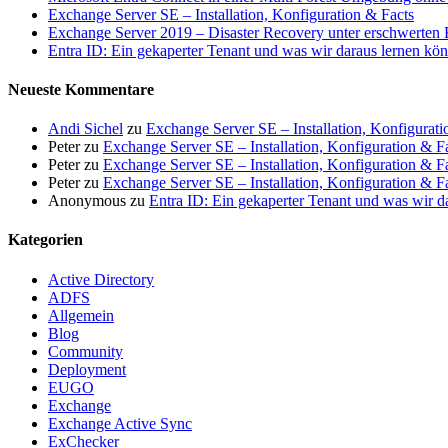
Exchange Server SE – Installation, Konfiguration & Facts
Exchange Server 2019 – Disaster Recovery unter erschwerten
Entra ID: Ein gekaperter Tenant und was wir daraus lernen kö
Neueste Kommentare
Andi Sichel
zu
Exchange Server SE – Installation, Konfigurati
Peter
zu
Exchange Server SE – Installation, Konfiguration & F
Peter
zu
Exchange Server SE – Installation, Konfiguration & F
Peter
zu
Exchange Server SE – Installation, Konfiguration & F
Anonymous
zu
Entra ID: Ein gekaperter Tenant und was wir d
Kategorien
Active Directory
ADFS
Allgemein
Blog
Community
Deployment
EUGO
Exchange
Exchange Active Sync
ExChecker