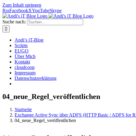
Zum Inhalt springen
Rss
Facebook
X
YouTube
Skype
Suche nach:
Andi’s iT-Blog
Scripts
EUGO
Über Mich
Kontakt
cloudcoop
Impressum
Datenschutzerklärung
04_neue_Regel_veröffentlichen
Startseite
Exchange Active Sync über ADFS (HTTP Basic / ADFS for Ri
04_neue_Regel_veröffentlichen