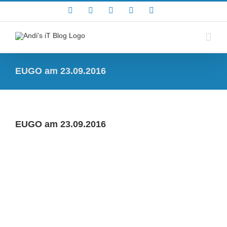
Zum
Rss
Facebook
X
YouTube
Skype
Inhalt
springen
EUGO am 23.09.2016
EUGO am 23.09.2016