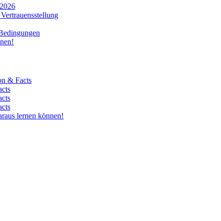
 2026
Vertrauensstellung
 Bedingungen
nnen!
on & Facts
acts
acts
acts
araus lernen können!