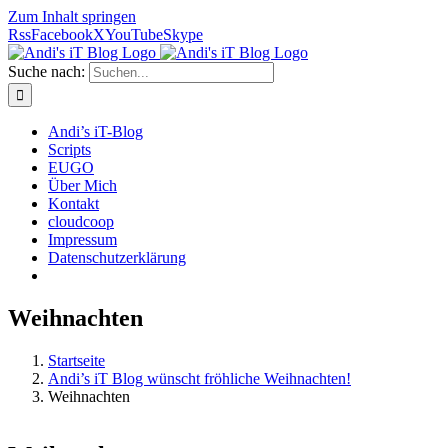
Zum Inhalt springen
Rss
Facebook
X
YouTube
Skype
Suche nach:
Andi’s iT-Blog
Scripts
EUGO
Über Mich
Kontakt
cloudcoop
Impressum
Datenschutzerklärung
Weihnachten
Startseite
Andi’s iT Blog wünscht fröhliche Weihnachten!
Weihnachten