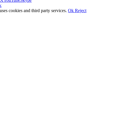
X
YouTube
Skype
k
uses cookies and third party services.
Ok
Reject