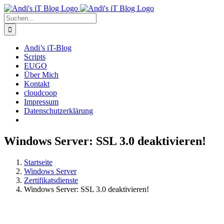
Zum
Rss
Facebook
X
YouTube
Skype
Inhalt
Suche
springen
nach:
Andi’s iT-Blog
Scripts
EUGO
Über Mich
Kontakt
cloudcoop
Impressum
Datenschutzerklärung
Windows Server: SSL 3.0 deaktivieren!
Startseite
Windows Server
Zertifikatsdienste
Windows Server: SSL 3.0 deaktivieren!
Zeige
grösseres