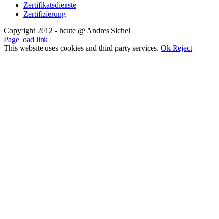
Zertifikatsdienste
Zertifizierung
Copyright 2012 - heute @ Andres Sichel
Rss
Facebook
X
YouTube
Skype
Page load link
This website uses cookies and third party services.
Ok
Reject
Nach
oben