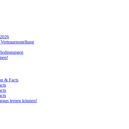
 2026
Vertrauensstellung
 Bedingungen
nnen!
on & Facts
acts
acts
acts
araus lernen können!