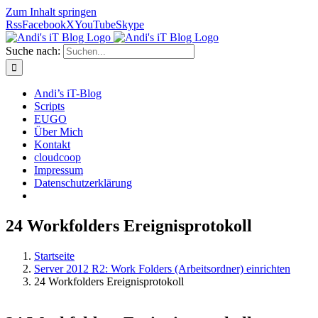
Zum Inhalt springen
Rss
Facebook
X
YouTube
Skype
Suche nach:
Andi’s iT-Blog
Scripts
EUGO
Über Mich
Kontakt
cloudcoop
Impressum
Datenschutzerklärung
24 Workfolders Ereignisprotokoll
Startseite
Server 2012 R2: Work Folders (Arbeitsordner) einrichten
24 Workfolders Ereignisprotokoll