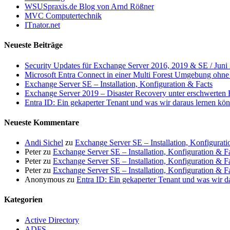
WSUSpraxis.de Blog von Arnd Rößner
MVC Computertechnik
ITnator.net
Neueste Beiträge
Security Updates für Exchange Server 2016, 2019 & SE / Juni
Microsoft Entra Connect in einer Multi Forest Umgebung ohne 
Exchange Server SE – Installation, Konfiguration & Facts
Exchange Server 2019 – Disaster Recovery unter erschwerten
Entra ID: Ein gekaperter Tenant und was wir daraus lernen kö
Neueste Kommentare
Andi Sichel
zu
Exchange Server SE – Installation, Konfigurati
Peter
zu
Exchange Server SE – Installation, Konfiguration & F
Peter
zu
Exchange Server SE – Installation, Konfiguration & F
Peter
zu
Exchange Server SE – Installation, Konfiguration & F
Anonymous
zu
Entra ID: Ein gekaperter Tenant und was wir d
Kategorien
Active Directory
ADFS