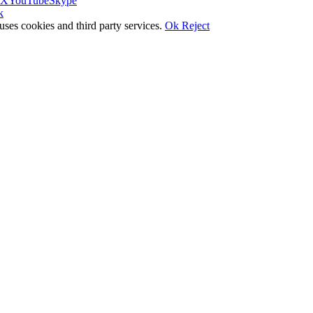
X
YouTube
Skype
k
uses cookies and third party services.
Ok
Reject