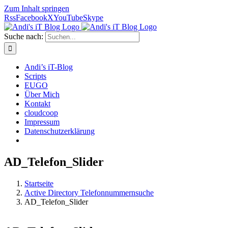
Zum Inhalt springen
Rss
Facebook
X
YouTube
Skype
Suche nach:
Andi’s iT-Blog
Scripts
EUGO
Über Mich
Kontakt
cloudcoop
Impressum
Datenschutzerklärung
AD_Telefon_Slider
Startseite
Active Directory Telefonnummernsuche
AD_Telefon_Slider