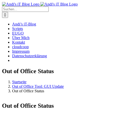
Zum
Rss
Facebook
X
YouTube
Skype
Inhalt
Suche
springen
nach:
Andi’s iT-Blog
Scripts
EUGO
Über Mich
Kontakt
cloudcoop
Impressum
Datenschutzerklärung
Out of Office Status
Startseite
Out of Office Tool: GUI Update
Out of Office Status
Out of Office Status