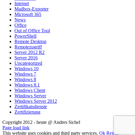
Internet
Mailbox-Exporter
Microsoft 365
News
Office
Out of Office Tool
PowerShell
Remote Desktop
Remotezugriff
Server 2012 R2
Server 2016
Uncategorized
Windows 10
Windows 7
Windows 8
Windows 8.1
Windows Client
Windows Server
Windows Server 2012
Zertifikatsdienste
Zertifizierung
Copyright 2012 - heute @ Andres Sichel
Rss
Facebook
X
YouTube
Skype
Page load link
This website uses cookies and third party services.
Ok
Reject