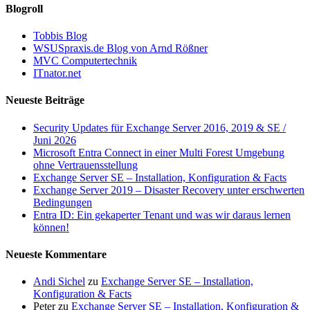
Blogroll
Tobbis Blog
WSUSpraxis.de Blog von Arnd Rößner
MVC Computertechnik
ITnator.net
Neueste Beiträge
Security Updates für Exchange Server 2016, 2019 & SE /
Juni 2026
Microsoft Entra Connect in einer Multi Forest Umgebung
ohne Vertrauensstellung
Exchange Server SE – Installation, Konfiguration & Facts
Exchange Server 2019 – Disaster Recovery unter erschwerten
Bedingungen
Entra ID: Ein gekaperter Tenant und was wir daraus lernen
können!
Neueste Kommentare
Andi Sichel
zu
Exchange Server SE – Installation,
Konfiguration & Facts
Peter
zu
Exchange Server SE – Installation, Konfiguration &