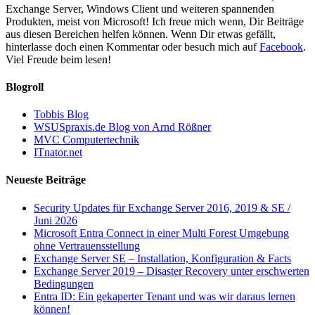
Exchange Server, Windows Client und weiteren spannenden
Produkten, meist von Microsoft! Ich freue mich wenn, Dir Beiträge
aus diesen Bereichen helfen können. Wenn Dir etwas gefällt,
hinterlasse doch einen Kommentar oder besuch mich auf
Facebook
.
Viel Freude beim lesen!
Blogroll
Tobbis Blog
WSUSpraxis.de Blog von Arnd Rößner
MVC Computertechnik
ITnator.net
Neueste Beiträge
Security Updates für Exchange Server 2016, 2019 & SE /
Juni 2026
Microsoft Entra Connect in einer Multi Forest Umgebung
ohne Vertrauensstellung
Exchange Server SE – Installation, Konfiguration & Facts
Exchange Server 2019 – Disaster Recovery unter erschwerten
Bedingungen
Entra ID: Ein gekaperter Tenant und was wir daraus lernen
können!