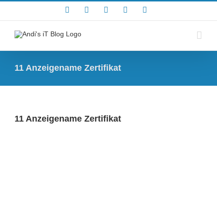
Zum
Rss
Facebook
X
YouTube
Skype
Inhalt
springen
11 Anzeigename Zertifikat
11 Anzeigename Zertifikat