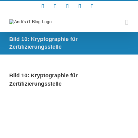
Zum
Rss
Facebook
X
YouTube
Skype
Inhalt
springen
Bild 10: Kryptographie für
Zertifizierungsstelle
Bild 10: Kryptographie für
Zertifizierungsstelle