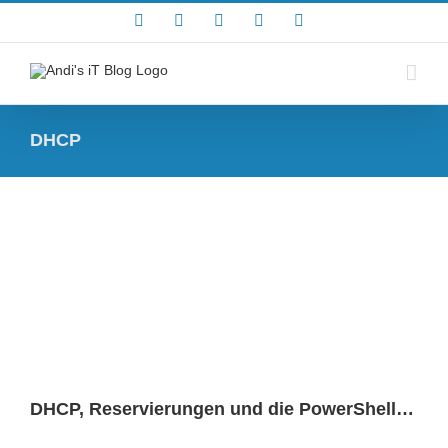
Zum
Rss
Facebook
X
YouTube
Skype
Inhalt
springen
DHCP
DHCP, Reservierungen und die PowerShell…