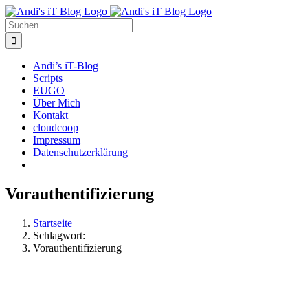
Zum
Rss
Facebook
X
YouTube
Skype
Inhalt
Suche
springen
nach:
Andi’s iT-Blog
Scripts
EUGO
Über Mich
Kontakt
cloudcoop
Impressum
Datenschutzerklärung
Vorauthentifizierung
Startseite
Schlagwort:
Vorauthentifizierung