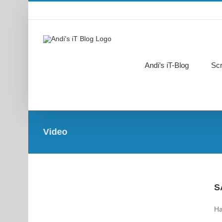
Zum
Inhalt
springen
Andi’s iT-Blog
Scr
Video
S
Ha