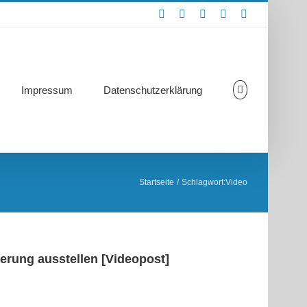
Rss
Facebook
X
YouTube
Skype
Impressum
Datenschutzerklärung
Startseite
Schlagwort:
Video
ierung ausstellen [Videopost]