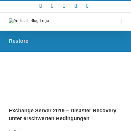
Zum
Rss
Facebook
X
YouTube
Skype
Inhalt
springen
Restore
Exchange Server 2019 – Disaster Recovery
unter erschwerten Bedingungen