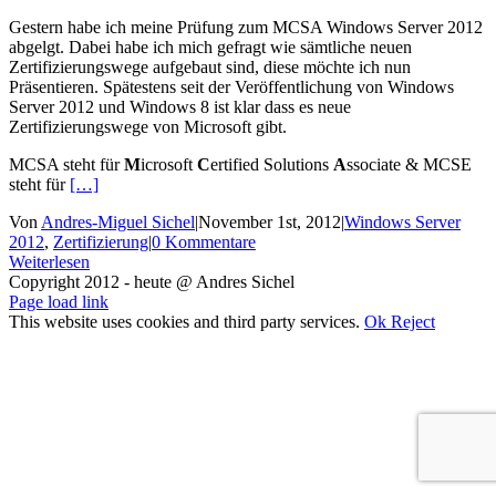
Gestern habe ich meine Prüfung zum MCSA Windows Server 2012
abgelgt. Dabei habe ich mich gefragt wie sämtliche neuen
Zertifizierungswege aufgebaut sind, diese möchte ich nun
Präsentieren. Spätestens seit der Veröffentlichung von Windows
Server 2012 und Windows 8 ist klar dass es neue
Zertifizierungswege von Microsoft gibt.
MCSA steht für
M
icrosoft
C
ertified Solutions
A
ssociate & MCSE
steht für
[…]
Von
Andres-Miguel Sichel
|
November 1st, 2012
|
Windows Server
2012
,
Zertifizierung
|
0 Kommentare
Weiterlesen
Copyright 2012 - heute @ Andres Sichel
Rss
Facebook
X
YouTube
Skype
Page load link
This website uses cookies and third party services.
Ok
Reject
Nach
oben