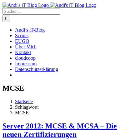
Zum
Rss
Facebook
X
YouTube
Skype
Inhalt
Suche
springen
nach:
Andi’s iT-Blog
Scripts
EUGO
Über Mich
Kontakt
cloudcoop
Impressum
Datenschutzerklärung
MCSE
Startseite
Schlagwort:
MCSE
Server 2012: MCSE & MCSA – Die
neuen Zertifizierungen