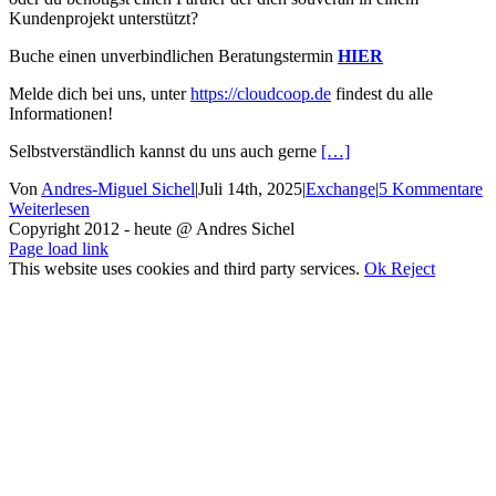
Kundenprojekt unterstützt?
Buche einen unverbindlichen Beratungstermin
HIER
Melde dich bei uns, unter
https://cloudcoop.de
findest du alle
Informationen!
Selbstverständlich kannst du uns auch gerne
[…]
Von
Andres-Miguel Sichel
|
Juli 14th, 2025
|
Exchange
|
5 Kommentare
Weiterlesen
Copyright 2012 - heute @ Andres Sichel
Rss
Facebook
X
YouTube
Skype
Page load link
This website uses cookies and third party services.
Ok
Reject
Nach
oben