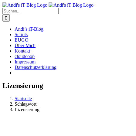
Zum
Rss
Facebook
X
YouTube
Skype
Inhalt
Suche
springen
nach:
Andi’s iT-Blog
Scripts
EUGO
Über Mich
Kontakt
cloudcoop
Impressum
Datenschutzerklärung
Lizensierung
Startseite
Schlagwort:
Lizensierung