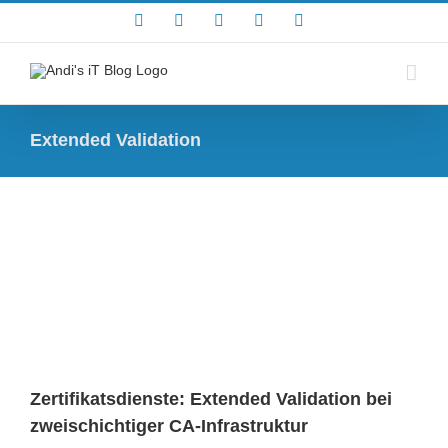
Zum
Rss
Facebook
X
YouTube
Skype
Inhalt
springen
Extended Validation
Zertifikatsdienste: Extended Validation bei
zweischichtiger CA-Infrastruktur