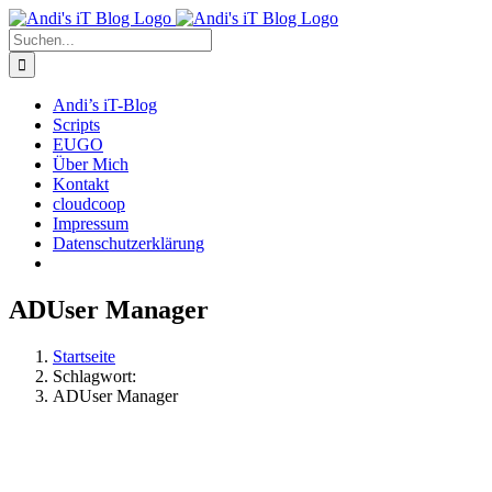
Zum
Rss
Facebook
X
YouTube
Skype
Inhalt
Suche
springen
nach:
Andi’s iT-Blog
Scripts
EUGO
Über Mich
Kontakt
cloudcoop
Impressum
Datenschutzerklärung
ADUser Manager
Startseite
Schlagwort:
ADUser Manager